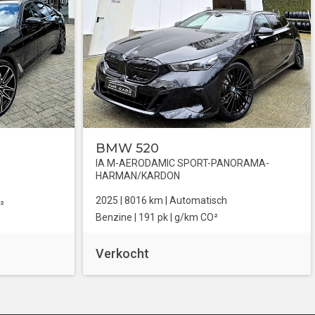
BMW 520
IA M-AERODAMIC SPORT-PANORAMA-
HARMAN/KARDON
2025 |
8016
km |
Automatisch
²
Benzine
| 191 pk |
g/km CO²
Verkocht