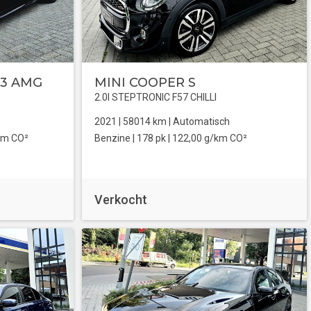
63 AMG
MINI COOPER S
2.0I STEPTRONIC F57 CHILLI
2021 |
58014
km |
Automatisch
km CO²
Benzine
| 178 pk |
122,00 g/km CO²
Verkocht