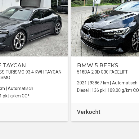
 TAYCAN
BMW 5 REEKS
S TURISMO 93.4 KWH TAYCAN
518DA 2.0D G30 FACELIFT
RISMO
2021 |
93867
km |
Automatisch
km |
Automatisch
Diesel
| 136 pk |
108,00 g/km CO
1 pk |
g/km CO²
Verkocht