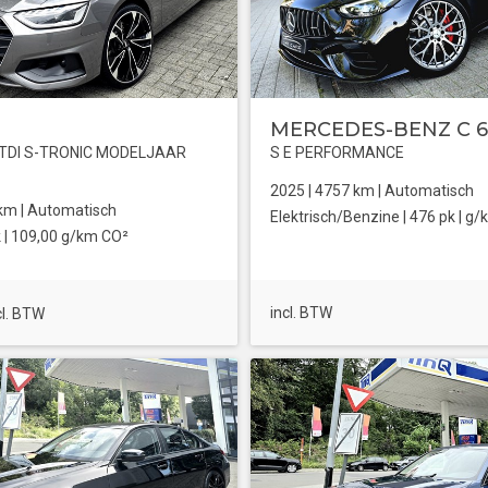
MERCEDES-BENZ C 
0TDI S-TRONIC MODELJAAR
S E PERFORMANCE
2025 |
4757
km |
Automatisch
km |
Automatisch
Elektrisch/Benzine
| 476 pk |
g/
 |
109,00 g/km CO²
incl. BTW
cl. BTW