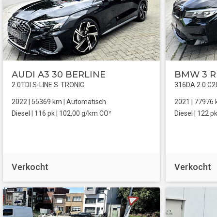
AUDI A3 30 BERLINE
BMW 3 R
2.0TDI S-LINE S-TRONIC
316DA 2.0 G2
2022 |
55369
km |
Automatisch
2021 |
77976
Diesel
| 116 pk |
102,00 g/km CO²
Diesel
| 122 pk
Verkocht
Verkocht