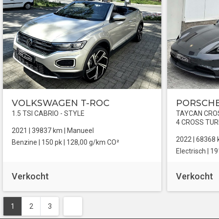
VOLKSWAGEN T-ROC
PORSCHE
1.5 TSI CABRIO - STYLE
TAYCAN CROS
4 CROSS TU
2021 |
39837
km |
Manueel
2022 |
68368
Benzine
| 150 pk |
128,00 g/km CO²
Electrisch
| 19
Verkocht
Verkocht
1
2
3