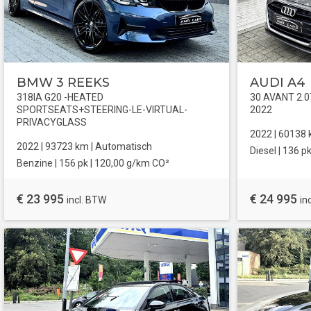
BMW 3 REEKS
AUDI A4
318IA G20 -HEATED
30 AVANT 2.
SPORTSEATS+STEERING-LE-VIRTUAL-
2022
PRIVACYGLASS
2022 |
60138
2022 |
93723
km |
Automatisch
Diesel
| 136 pk
Benzine
| 156 pk |
120,00 g/km CO²
€ 23 995
€ 24 995
incl. BTW
in