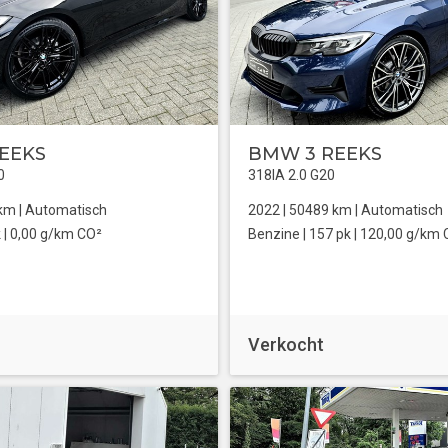
EEKS
BMW 3 REEKS
0
318IA 2.0 G20
km |
Automatisch
2022 |
50489
km |
Automatisch
 |
0,00 g/km CO²
Benzine
| 157 pk |
120,00 g/km 
Verkocht