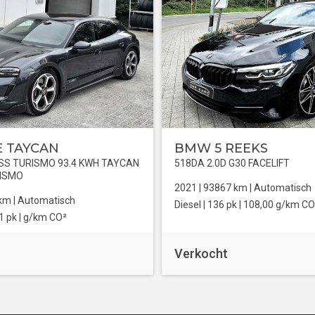
 TAYCAN
BMW 5 REEKS
S TURISMO 93.4 KWH TAYCAN
518DA 2.0D G30 FACELIFT
RISMO
2021 |
93867
km |
Automatisch
km |
Automatisch
Diesel
| 136 pk |
108,00 g/km CO
1 pk |
g/km CO²
Verkocht