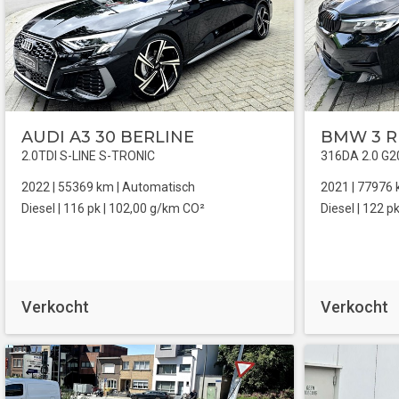
AUDI A3 30 BERLINE
BMW 3 R
2.0TDI S-LINE S-TRONIC
316DA 2.0 G2
2022 |
55369
km |
Automatisch
2021 |
77976
Diesel
| 116 pk |
102,00 g/km CO²
Diesel
| 122 pk
Verkocht
Verkocht