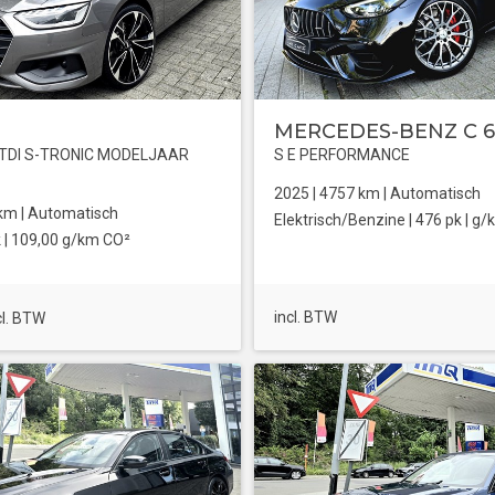
MERCEDES-BENZ C 
0TDI S-TRONIC MODELJAAR
S E PERFORMANCE
2025 |
4757
km |
Automatisch
km |
Automatisch
Elektrisch/Benzine
| 476 pk |
g/
 |
109,00 g/km CO²
incl. BTW
cl. BTW