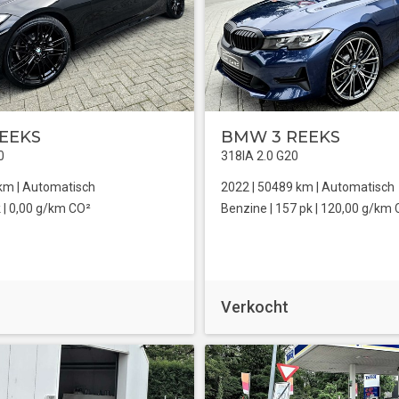
EEKS
BMW 3 REEKS
0
318IA 2.0 G20
km |
Automatisch
2022 |
50489
km |
Automatisch
 |
0,00 g/km CO²
Benzine
| 157 pk |
120,00 g/km 
Verkocht