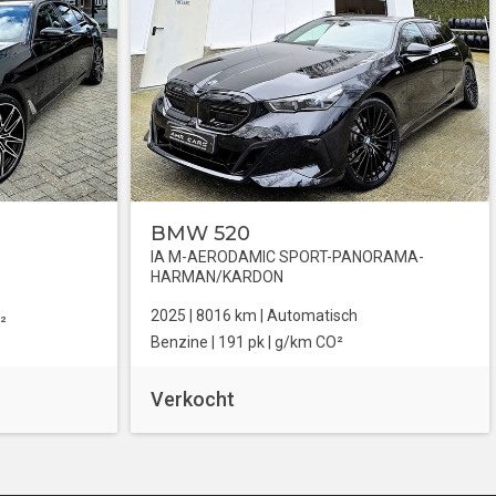
BMW 520
IA M-AERODAMIC SPORT-PANORAMA-
HARMAN/KARDON
2025 |
8016
km |
Automatisch
²
Benzine
| 191 pk |
g/km CO²
Verkocht