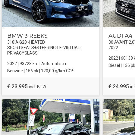
BMW 3 REEKS
AUDI A4
318IA G20 -HEATED
30 AVANT 2.
SPORTSEATS+STEERING-LE-VIRTUAL-
2022
PRIVACYGLASS
2022 |
60138
2022 |
93723
km |
Automatisch
Diesel
| 136 pk
Benzine
| 156 pk |
120,00 g/km CO²
€ 23 995
€ 24 995
incl. BTW
in