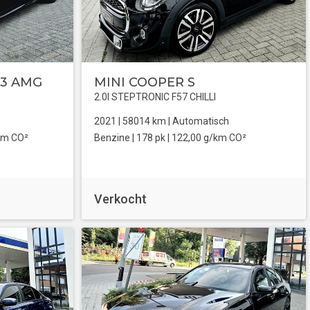
63 AMG
MINI COOPER S
2.0I STEPTRONIC F57 CHILLI
2021 |
58014
km |
Automatisch
km CO²
Benzine
| 178 pk |
122,00 g/km CO²
Verkocht