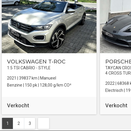
VOLKSWAGEN T-ROC
PORSCHE
1.5 TSI CABRIO - STYLE
TAYCAN CROS
4 CROSS TU
2021 |
39837
km |
Manueel
2022 |
68368
Benzine
| 150 pk |
128,00 g/km CO²
Electrisch
| 19
Verkocht
Verkocht
1
2
3