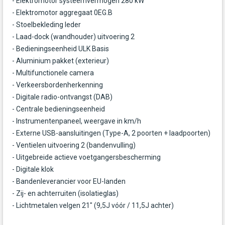
- Elektromotor systeemvermogen 280 kW
- Elektromotor aggregaat 0EG.B
- Stoelbekleding leder
- Laad-dock (wandhouder) uitvoering 2
- Bedieningseenheid ULK Basis
- Aluminium pakket (exterieur)
- Multifunctionele camera
- Verkeersbordenherkenning
- Digitale radio-ontvangst (DAB)
- Centrale bedieningseenheid
- Instrumentenpaneel, weergave in km/h
- Externe USB-aansluitingen (Type-A, 2 poorten + laadpoorten)
- Ventielen uitvoering 2 (bandenvulling)
- Uitgebreide actieve voetgangersbescherming
- Digitale klok
- Bandenleverancier voor EU-landen
- Zij- en achterruiten (isolatieglas)
- Lichtmetalen velgen 21" (9,5J vóór / 11,5J achter)