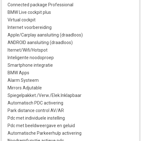
Connected package Professional
BMW Live cockpit plus
Virtual cockpit
Internet voorbereiding
Apple/Carplay aansluiting (draadloos)
ANDROID aansluiting (draadloos)
Iternet/Wifi/Hotspot
Inteligente noodoproep
Smartphone integratie
BMW Apps
Alarm Systeem
Mirrors Adjutable
Spiegelpakket./Verw./Elek.Inklapbaar
Automatisch PDC activering
Park distance control AV/AR
Pdc met individuele instelling
Pdc met beeldweergave en geluid
Automatische Parkeerhulp activering
Noodremfunctie actieve pdc