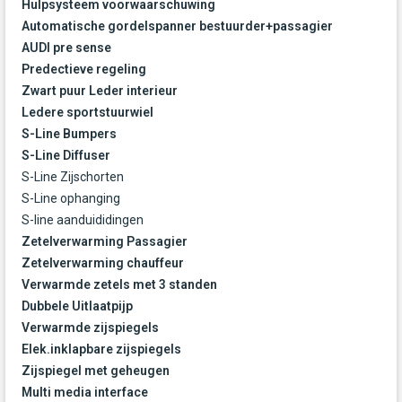
Hulpsysteem voorwaarschuwing
Automatische gordelspanner bestuurder+passagier
AUDI pre sense
Predectieve regeling
Zwart puur Leder interieur
Ledere sportstuurwiel
S-Line Bumpers
S-Line Diffuser
S-Line Zijschorten
S-Line ophanging
S-line aanduididingen
Zetelverwarming Passagier
Zetelverwarming chauffeur
Verwarmde zetels met 3 standen
Dubbele Uitlaatpijp
Verwarmde zijspiegels
Elek.inklapbare zijspiegels
Zijspiegel met geheugen
Multi media interface